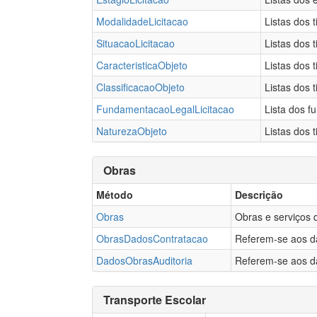
ModalidadeLicitacao
Listas dos 
SituacaoLicitacao
Listas dos 
CaracteristicaObjeto
Listas dos 
ClassificacaoObjeto
Listas dos 
FundamentacaoLegalLicitacao
Lista dos f
NaturezaObjeto
Listas dos 
Obras
Método
Descrição
Obras
Obras e serviços 
ObrasDadosContratacao
Referem-se aos d
DadosObrasAuditoria
Referem-se aos d
Transporte Escolar