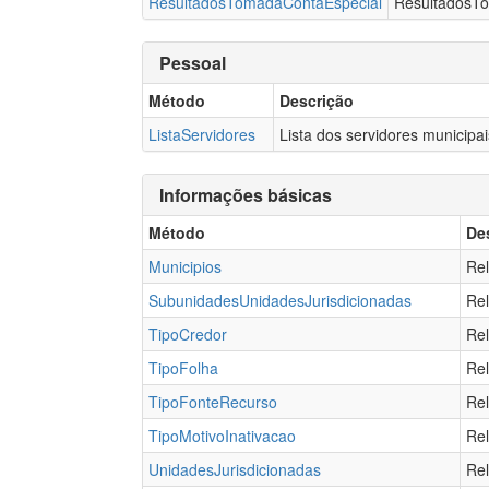
ResultadosTomadaContaEspecial
ResultadosT
Pessoal
Método
Descrição
ListaServidores
Lista dos servidores municip
Informações básicas
Método
De
Municipios
Rel
SubunidadesUnidadesJurisdicionadas
Rel
TipoCredor
Rel
TipoFolha
Rel
TipoFonteRecurso
Rel
TipoMotivoInativacao
Rel
UnidadesJurisdicionadas
Rel