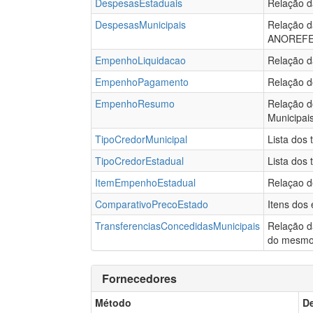
DespesasEstaduais
Relação d
DespesasMunicipais
Relação 
ANOREFE
EmpenhoLiquidacao
Relação d
EmpenhoPagamento
Relação d
EmpenhoResumo
Relação d
Municipai
TipoCredorMunicipal
Lista dos 
TipoCredorEstadual
Lista dos 
ItemEmpenhoEstadual
Relaçao d
ComparativoPrecoEstado
Itens dos
TransferenciasConcedidasMunicipais
Relação d
do mesmo
Fornecedores
Método
D