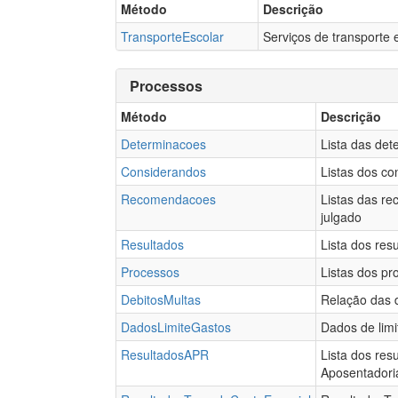
Método
Descrição
TransporteEscolar
Serviços de transporte e
Processos
Método
Descrição
Determinacoes
Lista das det
Considerandos
Listas dos co
Recomendacoes
Listas das r
julgado
Resultados
Lista dos res
Processos
Listas dos pr
DebitosMultas
Relação das d
DadosLimiteGastos
Dados de limi
ResultadosAPR
Lista dos res
Aposentadori