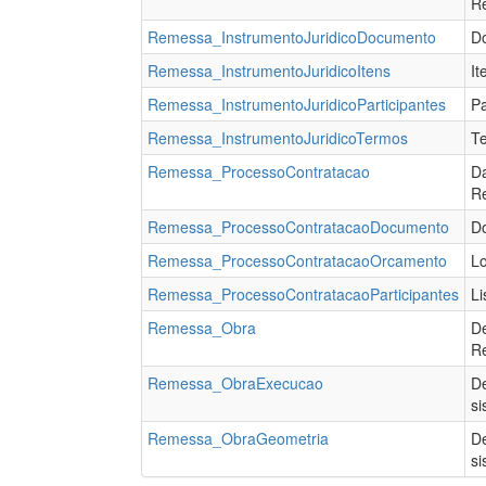
R
Remessa_InstrumentoJuridicoDocumento
Do
Remessa_InstrumentoJuridicoItens
It
Remessa_InstrumentoJuridicoParticipantes
Pa
Remessa_InstrumentoJuridicoTermos
Te
Remessa_ProcessoContratacao
Da
R
Remessa_ProcessoContratacaoDocumento
D
Remessa_ProcessoContratacaoOrcamento
Lo
Remessa_ProcessoContratacaoParticipantes
Li
Remessa_Obra
De
R
Remessa_ObraExecucao
De
s
Remessa_ObraGeometria
De
s