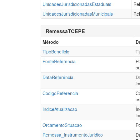
UnidadesJurisdicionadasEstaduais
Rel
UnidadesJurisdicionadasMunicipais
Rel
RemessaTCEPE
Método
D
TipoBeneficio
Ti
FonteReferencia
Po
or
DataReferencia
Da
im
CodigoReferencia
Có
es
IndiceAtualizacao
Ín
im
OrcamentoSituacao
Po
Remessa_InstrumentoJuridico
Da