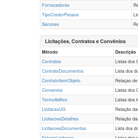
Fornecedores
Re
TipoCredorPessoa
Li
Sancoes
Re
Licitações, Contratos e Convênios
Método
Descrição
Contratos
Listas dos 
ContratoDocumentos
Lista dos 
ContratoItemObjeto
Relaçao de
Convenios
Listas dos 
TermoAditivo
Listas dos 
LicitacaoUG
Relação das
LicitacoesDetalhes
Relação das
LicitacoesDocumentos
Lista dos d
EstagioLicitacao
Listas dos 